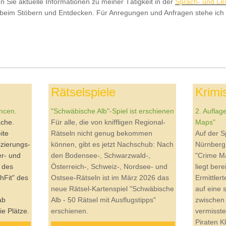
n Sie aktuelle Informationen zu
meiner Tätigkeit in der
Sprach- und Le
beim Stöbern und Entdecken. Für Anregungen und Anfragen stehe ich 
Rätselspiele
Krimi
ncen.
"Schwäbische Alb"-Spiel ist erschienen
2. Auflag
ache.
Für alle, die von kniffligen Regional-
Maps"
ite
Rätseln nicht genug bekommen
Auf der 
izierungs­
können, gibt es jetzt Nachschub: Nach
Nürnberg 
r- und
den Bodensee-, Schwarzwald-,
"Crime Ma
 des
Österreich-, Schweiz-, Nordsee- und
liegt bere
hFit" des
Ostsee-Rätseln ist im März 2026 das
Ermittler
neue Rätsel-Kartenspiel "Schwäbische
auf eine
ab
Alb - 50 Rätsel mit Ausflugstipps"
zwischen
ie Plätze.
erschienen.
vermisst
Piraten K