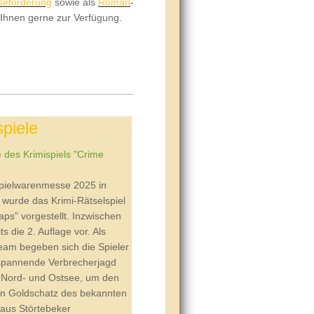
seförderung
sowie als
Roman
-
Ihnen gerne zur Verfügung.
spiele
e des Krimispiels "Crime
Spielwarenmesse 2025 in
wurde das Krimi-Rätselspiel
ps" vorgestellt. Inzwischen
its die 2. Auflage vor. Als
team begeben sich die Spieler
 spannende Verbrecherjagd
 Nord- und Ostsee, um den
en Goldschatz des bekannten
laus Störtebeker